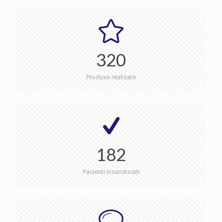
320
Produse realizate
182
Pacienti insanatositi